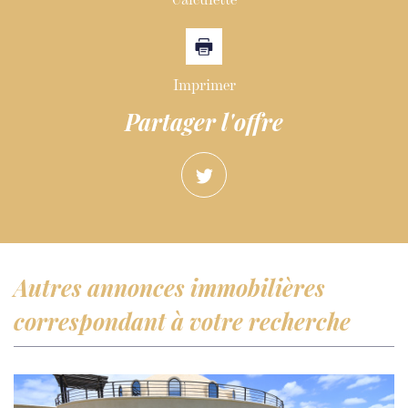
Imprimer
partager l'offre
autres annonces immobilières
correspondant à votre recherche