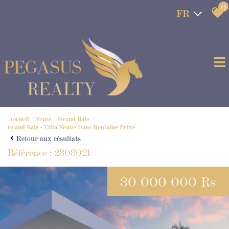
0
FR
Accueil
Vente
Grand Baie
Grand Baie - Villa Neuve Dans Domaine Privé
Retour aux résultats
Référence : 2303021
30 000 000 Rs