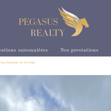
ocations saisonnières
Nos prestations
 Dans Domaine De Prestige
Visite intéractive
Devenez apporteur d
Agent immobilier 